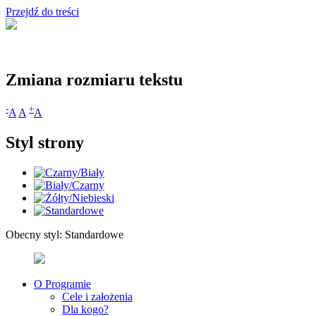
Przejdź do treści
Zmiana rozmiaru tekstu
-
+
A
A
A
Styl strony
Obecny styl:
Standardowe
O Programie
Cele i założenia
Dla kogo?