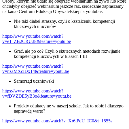
Osoby, którym nie udało się obejrzeć webinarium na żywo lub które
chciałyby obejrzeć webinarium jeszcze raz, serdecznie zapraszamy
na kanał Centrum Edukacji Obywatelskiej na youtubie.
Nie taki diabeł straszny, czyli o kształceniu kompetencji
kluczowych u uczniów
https://www.youtube.com/watch?
v=e1_ZB2CRU38&feature=youtu.be
Grać, ale po co? Czyli o skutecznych metodach rozwijanie
kompetencji kluczowych w klasach I-III
https://www.youtube.com/watch?
v=nzaMXcIDx14&feature=youtu.be
Samorząd uczniowski
https://www.youtube.com/watch?
v=fDVZDE5yB3o&feature=youtu.be
Projekty edukacyjne w naszej szkole. Jak to robić i dlaczego
naprawdę warto?
https://www.youtube.com/watch?v=Xr6tPqU_IC0&t=1555s