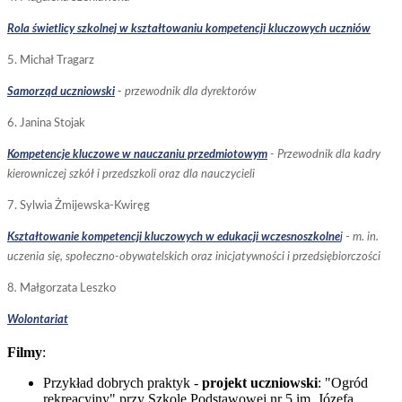
Rola świetlicy szkoln
ej w kształtowaniu kompetencji kluczowych uczniów
5. Michał Tragarz
Samorząd uczniowski
-
przewodnik dla dyrektorów
6.
Janina Stojak
Kompetencje kluczowe w nauczaniu przedmiotowym
- Przewodnik dla kadry
kierowniczej szkół i przedszkoli oraz dla nauczycieli
7. Sylwia Żmijewska-Kwiręg
Kształtowanie kompetencji kluczowych
w edukacji wczesnoszkolne
j
-
m. in.
uczenia się, społeczno-obywatelskich oraz inicjatywności i przedsiębiorczości
8
.
Małgorzata Leszko
Wolontariat
Filmy
:
Przykład dobrych praktyk -
projekt uczniowski
: "Ogród
rekreacyjny" przy Szkole Podstawowej nr 5 im. Józefa