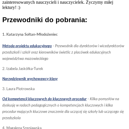
zainteresowanych nauczycieli i nauczycielek. Życzymy miłej
lektury! :)
Przewodniki do pobrania:
1. Katarzyna Sołtan-Młodożeniec
Metoda projektu edukacyjnego
- Przewodnik dla dyrektorów i wicedyrektorów
przedszkoli i szkół oraz kierowników świetlic z placówek edukacyjnych
województwa mazowieckiego
​2. Izabela Jaskółka-Turek
Narzędziownik wychowawcy klasy
3. Laura Piotrowska
Od kompetencji kluczowych do kluczowych procedur
- Kilka pomysłów na
dyskusję w radach pedagogicznych o kompetencjach kluczowych i kilka
procedur mających kluczowe znaczenie dla uczącej się szkoły lub uczącego się
przedszkola
4.
Magalena Szeniawska