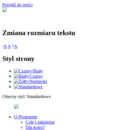
Przejdź do treści
Zmiana rozmiaru tekstu
-
+
A
A
A
Styl strony
Obecny styl:
Standardowe
O Programie
Cele i założenia
Dla kogo?